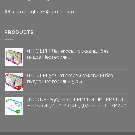
XK
:
nam.htcgloves@gmail.com
PRODUCTS
(HTC.LPF) Латексови ръкавици без
пудра.Нестерилни.
(HTC.LPF50)Латексови ръкавици без
пудра.Нестерилни 5.0G
[HTC.NPF290] НЕСТЕРИЛНИ НИТРИЛНИ
РЪКАВИЦИ ЗА ИЗСЛЕДВАНЕ БЕЗ ПУР 290