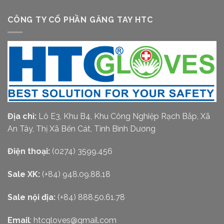
CÔNG TY CỔ PHẦN GĂNG TAY HTC
Địa chỉ:
Lô E3, Khu B4, Khu Công Nghiệp Rạch Bắp, Xã
An Tây, Thị Xã Bến Cát, Tỉnh Bình Dương
Điện thoại:
(0274) 3599.456
Sale XK:
(+84) 948.09.88.18
Sale nội địa:
(+84) 888.50.61.78
Email
:
htcgloves@gmail.com