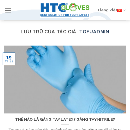
Chuyển
đến
Tiếng Việt
nội
dung
LƯU TRỮ CỦA TÁC GIẢ:
TOFUADMIN
19
Th11
THẾ NÀO LÀ GĂNG TAY LATEX? GĂNG TAY NITRILE?
Trong vài năm gần đây, ngành công nghiệp găng tay đã diễn ra