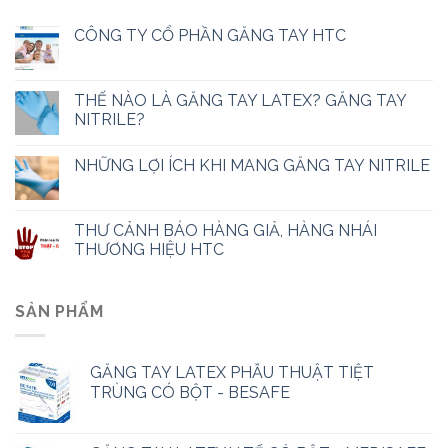
CÔNG TY CỔ PHẦN GĂNG TAY HTC
THẾ NÀO LÀ GĂNG TAY LATEX? GĂNG TAY
NITRILE?
NHỮNG LỢI ÍCH KHI MANG GĂNG TAY NITRILE
THƯ CẢNH BÁO HÀNG GIẢ, HÀNG NHÁI
THƯƠNG HIỆU HTC
SẢN PHẨM
GĂNG TAY LATEX PHẪU THUẬT TIỆT
TRÙNG CÓ BỘT - BESAFE