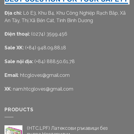
Địa chỉ:
Lô E3, Khu B4, Khu Công Nghiệp Rạch Bắp, Xã
An Tây, Thị Xã Bến Cát, Tỉnh Bình Dương
Điện thoại:
(0274) 3599.456
Sale XK:
(+84) 948.09.88.18
Sale nội địa:
(+84) 888.50.61.78
Email
:
htcgloves@gmail.com
XK
:
nam.htcgloves@gmail.com
PRODUCTS
(HTC.LPF) Латексови ръкавици без