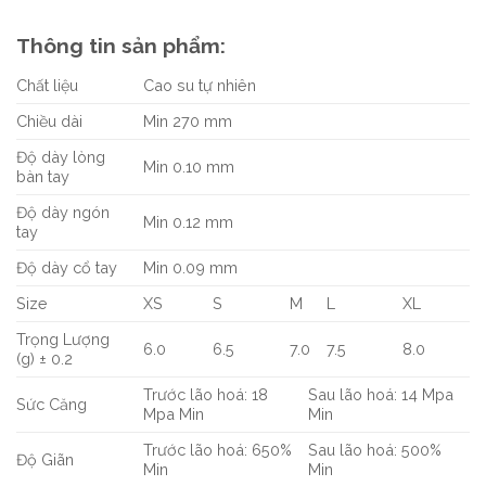
Thông tin sản phẩm:
Chất liệu
Cao su tự nhiên
Chiều dài
Min 270 mm
Độ dày lòng
Min 0.10 mm
bàn tay
Độ dày ngón
Min 0.12 mm
tay
Độ dày cổ tay
Min 0.09 mm
Size
XS
S
M
L
XL
Trọng Lượng
6.0
6.5
7.0
7.5
8.0
(g) ± 0.2
Trước lão hoá: 18
Sau lão hoá: 14 Mpa
Sức Căng
Mpa Min
Min
Trước lão hoá: 650%
Sau lão hoá: 500%
Độ Giãn
Min
Min