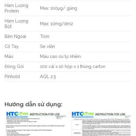
Hàm Lượng
Max: 100µg/ găng
Protein
Hàm Lượng
Max: 10mg/dm2
Bột
Bên Ngoài
Trơn
Cổ Tay
Se viền
Màu
Màu cao su tự nhiên
Đóng Gói
100 cái x 10 hộp x 1 thùng carton
Pinhold
AQL 2.5
Hướng dẫn sử dụng: