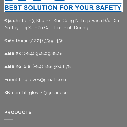
Địa chỉ:
Lô E3, Khu B4, Khu Công Nghiệp Rạch Bắp, Xã
An Tây, Thị Xã Bến Cát, Tỉnh Bình Dương
Điện thoại:
(0274) 3599.456
Sale XK:
(+84) 948.09.88.18
Sale nội địa:
(+84) 888.50.61.78
Email
:
htcgloves@gmail.com
XK
:
nam.htcgloves@gmail.com
PRODUCTS