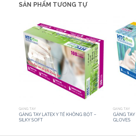
SẢN PHẨM TƯƠNG TỰ
GĂNG TAY
GĂNG TAY
T –
GĂNG TAY LATEX Y TẾ KHÔNG BỘT –
GĂNG TAY 
SILKY SOFT
GLOVES