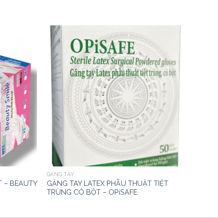
GĂNG TAY
T – BEAUTY
GĂNG TAY LATEX PHẪU THUẬT TIỆT
TRÙNG CÓ BỘT – OPiSAFE