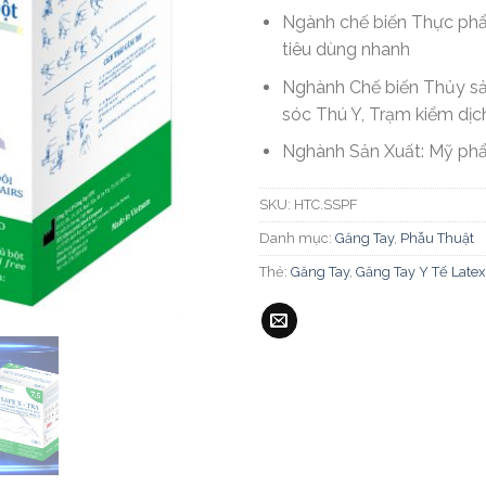
Ngành chế biến Thực phẩ
tiêu dùng nhanh
Nghành Chế biến Thủy s
sóc Thú Y, Trạm kiểm dịc
Nghành Sản Xuất: Mỹ ph
SKU:
HTC.SSPF
Danh mục:
Găng Tay
,
Phẫu Thuật
Thẻ:
Găng Tay
,
Găng Tay Y Tế Late