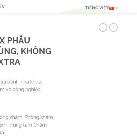
ỨC
TIẾNG VIỆT
EX PHẪU
RÙNG, KHÔNG
 XTRA
ữa bệnh, nha khoa,
ẩm và công nghiệp
Phòng khám, Phòng khám
iệm, Trung tâm Chăm
Da