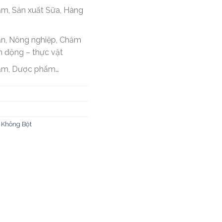
m, Sản xuất Sữa, Hàng
ản, Nông nghiệp, Chăm
h động – thực vật
ẩm, Dược phẩm…
x Không Bột