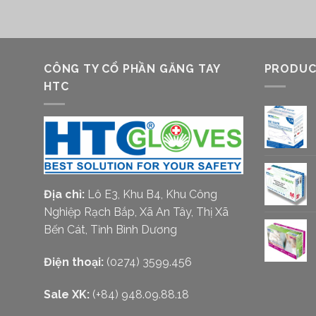
CÔNG TY CỔ PHẦN GĂNG TAY
PRODUC
HTC
Địa chỉ:
Lô E3, Khu B4, Khu Công
Nghiệp Rạch Bắp, Xã An Tây, Thị Xã
Bến Cát, Tỉnh Bình Dương
Điện thoại:
(0274) 3599.456
Sale XK:
(+84) 948.09.88.18