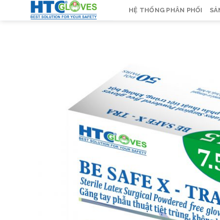
Chuyển
HỆ THỐNG PHÂN PHỐI
SẢ
đến
nội
dung