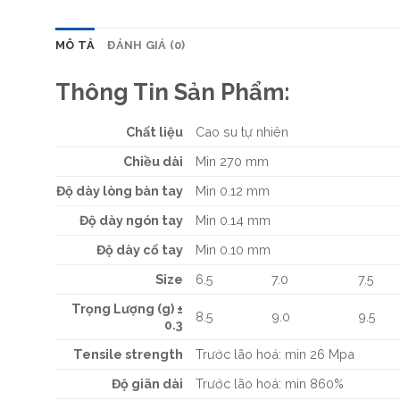
MÔ TẢ
ĐÁNH GIÁ (0)
Thông Tin Sản Phẩm:
Chất liệu
Cao su tự nhiên
Chiều dài
Min 270 mm
Độ dày lòng bàn tay
Min 0.12 mm
Độ dày ngón tay
Min 0.14 mm
Độ dày cổ tay
Min 0.10 mm
Size
6.5
7.0
7.5
Trọng Lượng (g) ±
8.5
9.0
9.5
0.3
Tensile strength
Trước lão hoá: min 26 Mpa
Độ giãn dài
Trước lão hoá: min 860%