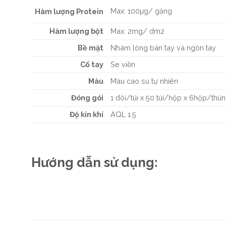
Max: 100µg/ găng
Hàm lượng Protein
Hàm lượng bột
Max: 2mg/ dm2
Bề mặt
Nhám lòng bàn tay và ngón tay
Cổ tay
Se viền
Màu
Màu cao su tự nhiên
Đóng gói
1 đôi/túi x 50 túi/hộp x 6hộp/thù
Độ kín khí
AQL 1.5
Hướng dẫn sử dụng: