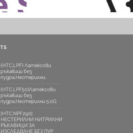
TS
(HTC.LPF) Латексови
ръкавици без
пудра.Нестерилни.
(HTC.LPF50)Латексови
ръкавици без
пудра.Нестерилни 5.0G
[HTC.NPF290]
НЕСТЕРИЛНИ НИТРИЛНИ
РЪКАВИЦИ ЗА
ИЗСЛЕДВАНЕ БЕЗ ПУР